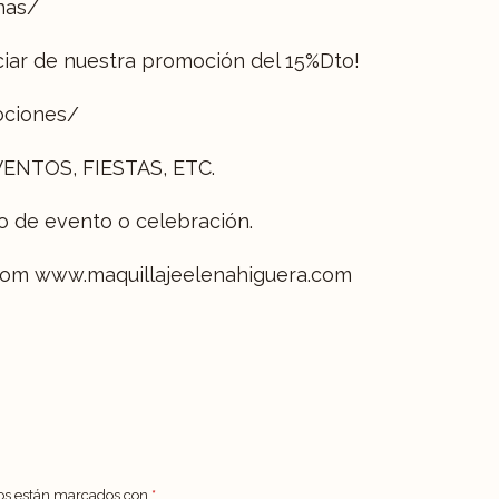
nas/
ciar de nuestra promoción del 15%Dto!
ociones/
ENTOS, FIESTAS, ETC.
po de evento o celebración.
.com www.maquillajeelenahiguera.com
ios están marcados con
*