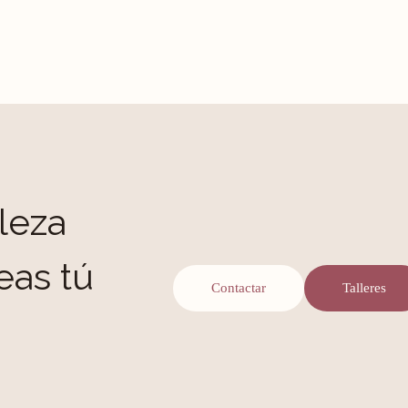
leza
eas tú
Contactar
Talleres