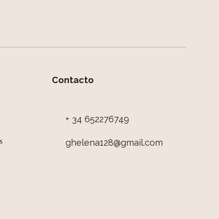
Contacto
+ 34 652276749
s
ghelena128@gmail.com