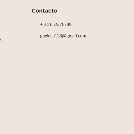
Contacto
+ 34 652276749
ghelena128@gmail.com
s