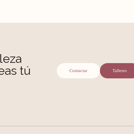
leza
eas tú
Contactar
Talleres