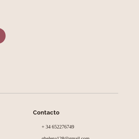
Contacto
+ 34 652276749
ghelena128@gmail.com