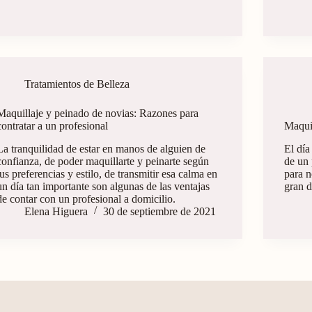
Tratamientos de Belleza
Maquillaje y peinado de novias: Razones para
contratar a un profesional
Maqui
La tranquilidad de estar en manos de alguien de
El día
confianza, de poder maquillarte y peinarte según
de un 
tus preferencias y estilo, de transmitir esa calma en
para n
un día tan importante son algunas de las ventajas
gran d
de contar con un profesional a domicilio.
Elena Higuera
30 de septiembre de 2021